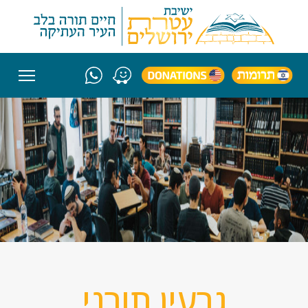
גרעין תורני