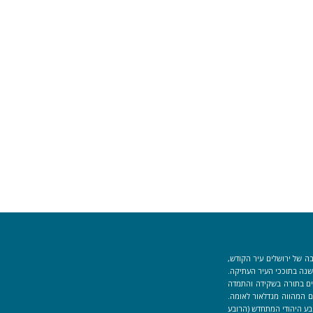
ה של ירושלים עיר הקודש,
וך למקום המקדש הוקמה לפני כ-40 שנה בתוככי העיר העתיקה.
למידים העוסקים בתורה בשקידה והתמדה
 המהווה מגדלאור לאומה.
בע היהודי המתחדש (הרובע