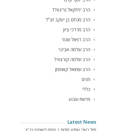
הרב יחזקאל גרינוולד
הרב מנחם בן יעקב זצ"ל
הרב מרדכי ציון
הרב רפאל שנור
הרב שלמה אבינר
הרב שלמה קורצוויל
הרב שמואל קאופמן
חגים
כללי
פרשת שבוע
Latest News
חייל בשבי שיודע סודות | היחס לשופטי בג"ץ