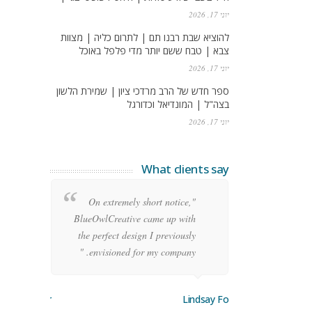
יוני 17, 2026
להוציא שבת רבנו תם | לתרום כליה | מצוות
צבא | טבח ששם יותר מדי פלפל באוכל
יוני 17, 2026
ספר חדש של הרב מרדכי ציון | שמירת הלשון
בצה"ל | המונדיאל וכדורגל
יוני 17, 2026
What clients say
re
"On extremely short notice,
ean
BlueOwlCreative came up with
ode
the perfect design I previously
y!"
envisioned for my company. "
orge Stoner
Lindsay Ford