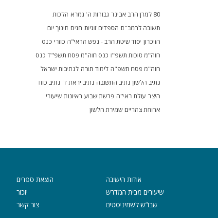
80 למרן הרב אבינר
גבורות ה'
גמרא
הלכות
תשובה לרמב"ם
הספדים
זוגיות
חגים
חינוך
יום
הזיכרון
יסוד שיטת הרב - נפש הראי"ה
כוזרי
כנס
חוה"מ סוכות תשפ"ו
כנס חוה"מ פסח תשפ"ד
כנס
חוה"מ פסח תשפ"ה
לימוד תורה
לנתיבות ישראל
נתיב הלשון
נתיב התשובה
נתיב יראת ד'
נתיב כוח
היצר
עולת ראי"ה
פרשת שבוע
ראיונות
שיעורי
ארוחת צהריים
שמירת הלשון
אודות הישיבה
הוצאת ספרים
שיעורים מבית המדרש
יזכור
שבו”ש לשמיניסטים
צור קשר