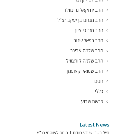
הרב יחזקאל גרינוולד
הרב מנחם בן יעקב זצ"ל
הרב מרדכי ציון
הרב רפאל שנור
הרב שלמה אבינר
הרב שלמה קורצוויל
הרב שמואל קאופמן
חגים
כללי
פרשת שבוע
Latest News
חייל בשבי שיודע סודות | היחס לשופטי בג"ץ