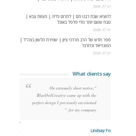
יוני 17, 2026
להוציא שבת רבנו תם | לתרום כליה | מצוות צבא |
טבח ששם יותר מדי פלפל באוכל
יוני 17, 2026
ספר חדש של הרב מרדכי ציון | שמירת הלשון בצה"ל |
המונדיאל וכדורגל
יוני 17, 2026
What clients say
g
"On extremely short notice,
h,
BlueOwlCreative came up with the
!"
perfect design I previously envisioned
for my company. "
rge Stoner
Lindsay Ford
keting Manager