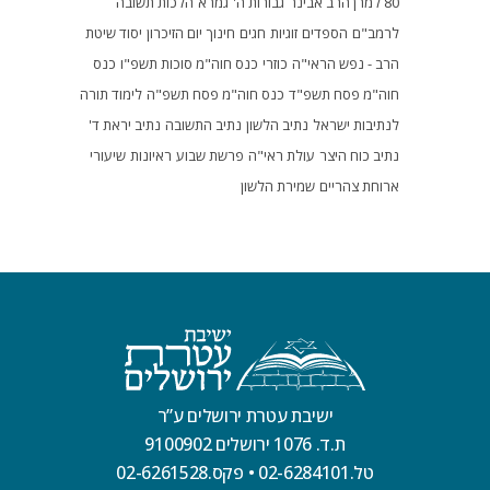
80 למרן הרב אבינר
גבורות ה'
גמרא
הלכות תשובה
לרמב"ם
הספדים
זוגיות
חגים
חינוך
יום הזיכרון
יסוד שיטת
הרב - נפש הראי"ה
כוזרי
כנס חוה"מ סוכות תשפ"ו
כנס
חוה"מ פסח תשפ"ד
כנס חוה"מ פסח תשפ"ה
לימוד תורה
לנתיבות ישראל
נתיב הלשון
נתיב התשובה
נתיב יראת ד'
נתיב כוח היצר
עולת ראי"ה
פרשת שבוע
ראיונות
שיעורי
ארוחת צהריים
שמירת הלשון
ישיבת עטרת ירושלים ע”ר
ת.ד. 1076 ירושלים 9100902
טל.02-6284101
•
פקס.02-6261528