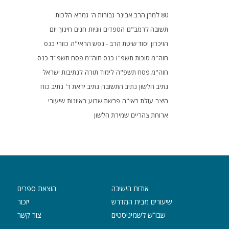
80 למרן הרב אבינר
גבורות ה'
גמרא
הלכות
תשובה לרמב"ם
הספדים
זוגיות
חגים
חינוך
יום
הזיכרון
יסוד שיטת הרב - נפש הראי"ה
כוזרי
כנס
חוה"מ סוכות תשפ"ו
כנס חוה"מ פסח תשפ"ד
כנס
חוה"מ פסח תשפ"ה
לימוד תורה
לנתיבות ישראל
נתיב הלשון
נתיב התשובה
נתיב יראת ד'
נתיב כוח
היצר
עולת ראי"ה
פרשת שבוע
ראיונות
שיעורי
ארוחת צהריים
שמירת הלשון
אודות הישיבה
הוצאת ספרים
שיעורים מבית המדרש
יזכור
שבו”ש לשמיניסטים
צור קשר