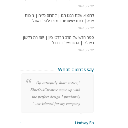
יוני 17, 2026
להוציא שבת רבנו תם | לתרום כליה | מצוות
צבא | טבח ששם יותר מדי פלפל באוכל
יוני 17, 2026
ספר חדש של הרב מרדכי ציון | שמירת הלשון
בצה"ל | המונדיאל וכדורגל
יוני 17, 2026
What clients say
re
"On extremely short notice,
ean
BlueOwlCreative came up with
ode
the perfect design I previously
y!"
envisioned for my company. "
orge Stoner
Lindsay Ford