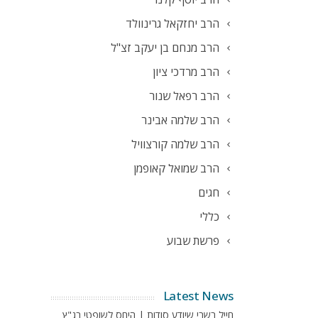
הרב יחזקאל גרינוולד
הרב מנחם בן יעקב זצ"ל
הרב מרדכי ציון
הרב רפאל שנור
הרב שלמה אבינר
הרב שלמה קורצוויל
הרב שמואל קאופמן
חגים
כללי
פרשת שבוע
Latest News
חייל בשבי שיודע סודות | היחס לשופטי בג"ץ