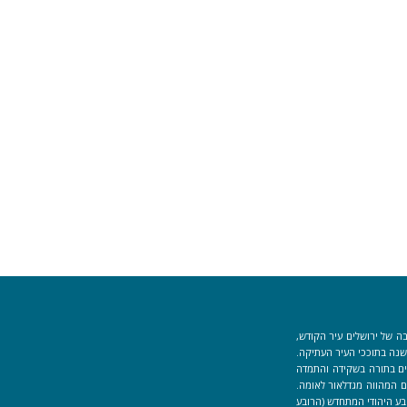
ה של ירושלים עיר הקודש,
וך למקום המקדש הוקמה לפני כ-40 שנה בתוככי העיר העתיקה.
למידים העוסקים בתורה בשקידה והתמדה
 המהווה מגדלאור לאומה.
בע היהודי המתחדש (הרובע