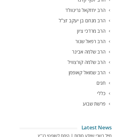
הרב יחזקאל גרינוולד
הרב מנחם בן יעקב זצ"ל
הרב מרדכי ציון
הרב רפאל שנור
הרב שלמה אבינר
הרב שלמה קורצוויל
הרב שמואל קאופמן
חגים
כללי
פרשת שבוע
Latest News
חייל בשבי שיודע סודות | היחס לשופטי בג"ץ