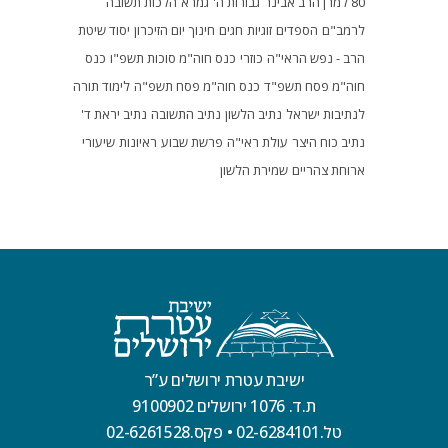
80 למרן הרב אבינר
גבורות ה'
גמרא
הלכות תשובה
לרמב"ם
הספדים
זוגיות
חגים
חינוך
יום הזיכרון
יסוד שיטת
הרב - נפש הראי"ה
כוזרי
כנס חוה"מ סוכות תשפ"ו
כנס
חוה"מ פסח תשפ"ד
כנס חוה"מ פסח תשפ"ה
לימוד תורה
לנתיבות ישראל
נתיב הלשון
נתיב התשובה
נתיב יראת ד'
נתיב כוח היצר
עולת ראי"ה
פרשת שבוע
ראיונות
שיעורי
ארוחת צהריים
שמירת הלשון
ישיבת עטרת ירושלים ע”ר
ת.ד. 1076 ירושלים 9100902
טל.02-6284101
•
פקס.02-6261528