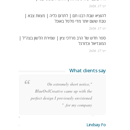
יוני 17, 2026
להוציא שבת רבנו תם | לתרום כליה | מצוות צבא |
טבח ששם יותר מדי פלפל באוכל
יוני 17, 2026
ספר חדש של הרב מרדכי ציון | שמירת הלשון בצה"ל |
המונדיאל וכדורגל
יוני 17, 2026
What clients say
g
"On extremely short notice,
h,
BlueOwlCreative came up with the
!"
perfect design I previously envisioned
for my company. "
rge Stoner
Lindsay Ford
keting Manager