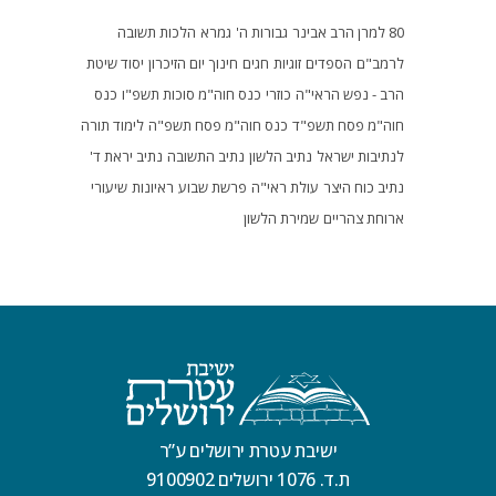
80 למרן הרב אבינר
גבורות ה'
גמרא
הלכות תשובה
לרמב"ם
הספדים
זוגיות
חגים
חינוך
יום הזיכרון
יסוד שיטת
הרב - נפש הראי"ה
כוזרי
כנס חוה"מ סוכות תשפ"ו
כנס
חוה"מ פסח תשפ"ד
כנס חוה"מ פסח תשפ"ה
לימוד תורה
לנתיבות ישראל
נתיב הלשון
נתיב התשובה
נתיב יראת ד'
נתיב כוח היצר
עולת ראי"ה
פרשת שבוע
ראיונות
שיעורי
ארוחת צהריים
שמירת הלשון
ישיבת עטרת ירושלים ע”ר
ת.ד. 1076 ירושלים 9100902