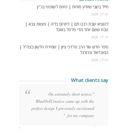
חייל בשבי שיודע סודות | היחס לשופטי בג"ץ
יוני 17, 2026
להוציא שבת רבנו תם | לתרום כליה | מצוות צבא |
טבח ששם יותר מדי פלפל באוכל
יוני 17, 2026
ספר חדש של הרב מרדכי ציון | שמירת הלשון בצה"ל |
המונדיאל וכדורגל
יוני 17, 2026
What clients say
g
"On extremely short notice,
h,
BlueOwlCreative came up with the
!"
perfect design I previously envisioned
for my company. "
rge Stoner