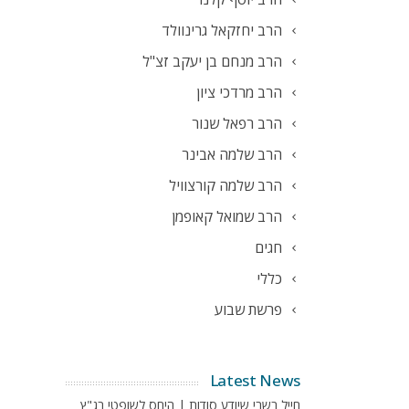
הרב יחזקאל גרינוולד
הרב מנחם בן יעקב זצ"ל
הרב מרדכי ציון
הרב רפאל שנור
הרב שלמה אבינר
הרב שלמה קורצוויל
הרב שמואל קאופמן
חגים
כללי
פרשת שבוע
Latest News
חייל בשבי שיודע סודות | היחס לשופטי בג"ץ