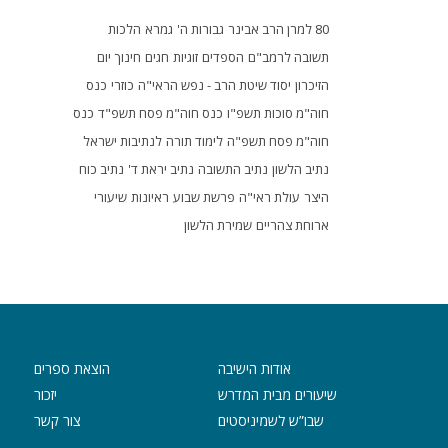
80 למרן הרב אבינר
גבורות ה'
גמרא
הלכות
תשובה לרמב"ם
הספדים
זוגיות
חגים
חינוך
יום
הזיכרון
יסוד שיטת הרב - נפש הראי"ה
כוזרי
כנס
חוה"מ סוכות תשפ"ו
כנס חוה"מ פסח תשפ"ד
כנס
חוה"מ פסח תשפ"ה
לימוד תורה
לנתיבות ישראל
נתיב הלשון
נתיב התשובה
נתיב יראת ד'
נתיב כוח
היצר
עולת ראי"ה
פרשת שבוע
ראיונות
שיעורי
ארוחת צהריים
שמירת הלשון
אודות הישיבה
הוצאת ספרים
שיעורים מבית המדרש
יזכור
שבו”ש לשמיניסטים
צור קשר