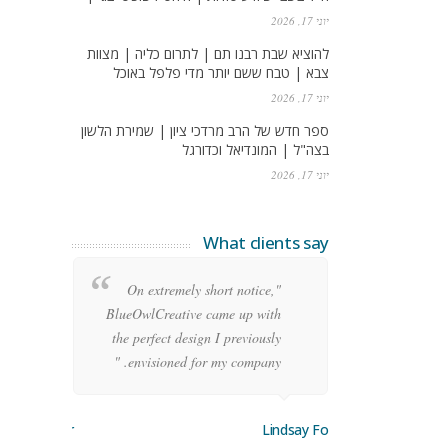
יוני 17, 2026
להוציא שבת רבנו תם | לתרום כליה | מצוות
צבא | טבח ששם יותר מדי פלפל באוכל
יוני 17, 2026
ספר חדש של הרב מרדכי ציון | שמירת הלשון
בצה"ל | המונדיאל וכדורגל
יוני 17, 2026
What clients say
re
"On extremely short notice,
ean
BlueOwlCreative came up with
ode
the perfect design I previously
y!"
envisioned for my company. "
orge Stoner
Lindsay Ford