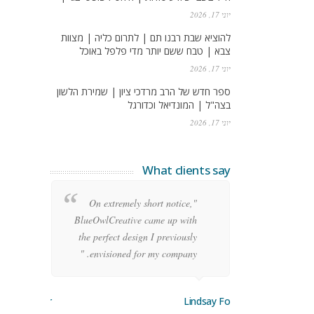
יוני 17, 2026
להוציא שבת רבנו תם | לתרום כליה | מצוות
צבא | טבח ששם יותר מדי פלפל באוכל
יוני 17, 2026
ספר חדש של הרב מרדכי ציון | שמירת הלשון
בצה"ל | המונדיאל וכדורגל
יוני 17, 2026
What clients say
re
"On extremely short notice,
ean
BlueOwlCreative came up with
ode
the perfect design I previously
y!"
envisioned for my company. "
orge Stoner
Lindsay Ford