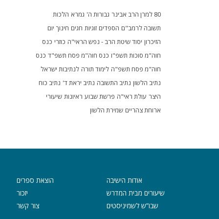
80 למרן הרב אבינר
גבורות ה'
גמרא
הלכות
תשובה לרמב"ם
הספדים
זוגיות
חגים
חינוך
יום
הזיכרון
יסוד שיטת הרב - נפש הראי"ה
כוזרי
כנס
חוה"מ סוכות תשפ"ו
כנס חוה"מ פסח תשפ"ד
כנס
חוה"מ פסח תשפ"ה
לימוד תורה
לנתיבות ישראל
נתיב הלשון
נתיב התשובה
נתיב יראת ד'
נתיב כוח
היצר
עולת ראי"ה
פרשת שבוע
ראיונות
שיעורי
ארוחת צהריים
שמירת הלשון
אודות הישיבה
הוצאת ספרים
שיעורים מבית המדרש
יזכור
שבו”ש לשמיניסטים
צור קשר