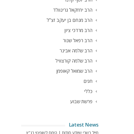
הרב יחזקאל גרינוולד
הרב מנחם בן יעקב זצ"ל
הרב מרדכי ציון
הרב רפאל שנור
הרב שלמה אבינר
הרב שלמה קורצוויל
הרב שמואל קאופמן
חגים
כללי
פרשת שבוע
Latest News
חייל בשבי שיודע סודות | היחס לשופטי בג"ץ