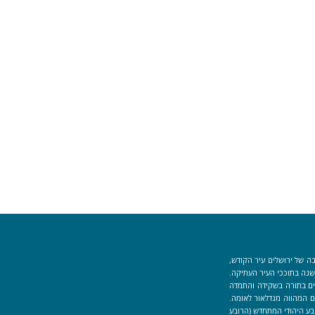
ה של ירושלים עיר הקודש,
וך למקום המקדש הוקמה לפני כ-40 שנה בתוככי העיר העתיקה.
למידים העוסקים בתורה בשקידה והתמדה
 המהווה מגדלאור לאומה.
בע היהודי המתחדש (הרובע