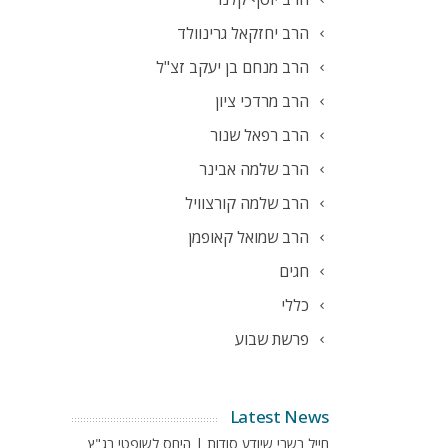
הרב יחזקאל גרינוולד
הרב מנחם בן יעקב זצ"ל
הרב מרדכי ציון
הרב רפאל שנור
הרב שלמה אבינר
הרב שלמה קורצוויל
הרב שמואל קאופמן
חגים
כללי
פרשת שבוע
Latest News
חייל בשבי שיודע סודות | היחס לשופטי בג"ץ