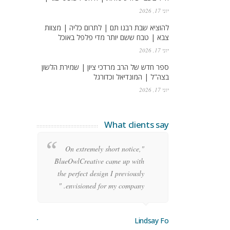
יוני 17, 2026
להוציא שבת רבנו תם | לתרום כליה | מצוות
צבא | טבח ששם יותר מדי פלפל באוכל
יוני 17, 2026
ספר חדש של הרב מרדכי ציון | שמירת הלשון
בצה"ל | המונדיאל וכדורגל
יוני 17, 2026
What clients say
re
"On extremely short notice,
ean
BlueOwlCreative came up with
ode
the perfect design I previously
y!"
envisioned for my company. "
orge Stoner
Lindsay Ford