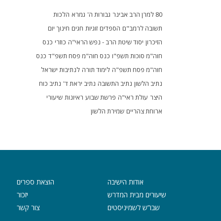
80 למרן הרב אבינר
גבורות ה'
גמרא
הלכות
תשובה לרמב"ם
הספדים
זוגיות
חגים
חינוך
יום
הזיכרון
יסוד שיטת הרב - נפש הראי"ה
כוזרי
כנס
חוה"מ סוכות תשפ"ו
כנס חוה"מ פסח תשפ"ד
כנס
חוה"מ פסח תשפ"ה
לימוד תורה
לנתיבות ישראל
נתיב הלשון
נתיב התשובה
נתיב יראת ד'
נתיב כוח
היצר
עולת ראי"ה
פרשת שבוע
ראיונות
שיעורי
ארוחת צהריים
שמירת הלשון
אודות הישיבה
הוצאת ספרים
שיעורים מבית המדרש
יזכור
שבו”ש לשמיניסטים
צור קשר