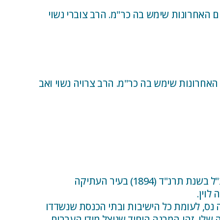
מד בישיבה התיכונית כפר הרא"ה, הגיע לישיבת עטרת ירושלים לפני כ-31 שנה וב-20 השנים האחרונות שימש בה כר"מ. הרב צוברי נשוי
דרשיית נעם שבפרדס חנה, הגיע לישיבת עטרת ירושלים לפני כ-30 שנה וב-20 השנים האחרונות שימש בה כר"מ. הרב צרויה נשוי ואב
ישיבת עטרת ירושלים שוכנת בבנין ישיבת 'תורת חיים' ההיסטורית אשר הוקמה על ידי הרב יצחק וינוגרד זצ"ל בשנת תרנ"ד (1894) בעיר העתיקה
לוין.
נס, לעומת כל הישיבות ובתי הכנסת שנשדדו
 שלו. זהו המבנה היחיד שניצל מידי הערבים.