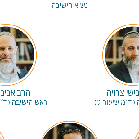
נשיא הישיבה
ישי צרויה
הרב אביב 
ר``מ שיעור ג')
ראש הישיבה (ר``מ