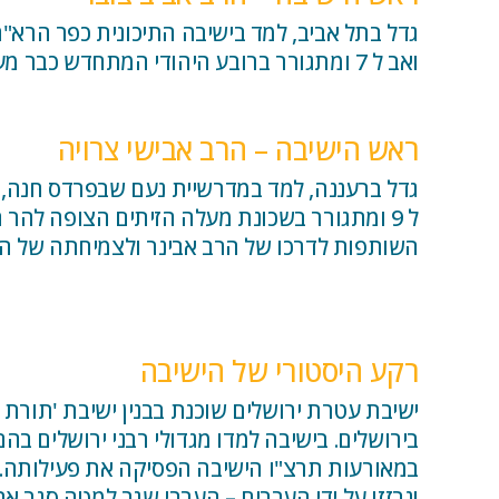
ואב ל 7 ומתגורר ברובע היהודי המתחדש כבר מעל 25 שנה.
ראש הישיבה – הרב אבישי צרויה
ל 9 ומתגורר בשכונת מעלה הזיתים הצופה להר הבית.
השותפות לדרכו של הרב אבינר ולצמיחתה של היש
רקע היסטורי של הישיבה
בירושלים. בישיבה למדו מגדולי רבני ירושלים בהם
במאורעות תרצ"ו הישיבה הפסיקה את פעילותה. ב
ונבזזו על ידי הערבים – הערבי שגר למטה סגר את