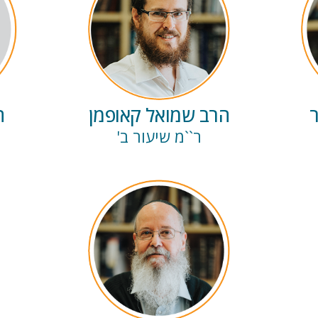
הרב שמואל קאופמן
ה
ר``מ שיעור ב'