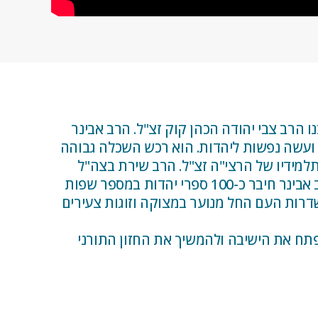
ו הרב צבי יהודה הכהן קוק זצ"ל. הרב אבינר
ני עקיבא בצרפת ועשה נפשות ליהדות. הוא רכש השכלה גבוהה
 למד בישיבת מרכז הרב ושם היה מתלמידיו של הרצי"ה זצ"ל. הרב שירת בצה"ל
כקצין בדרגת סגן. שימש כרבו של קיבוץ לביא בגליל, מושב קשת ברמת הגולן והיישוב בית אל שבבנימין. הרב אבינר חיבר כ-100 ספרי יהדות במספר שפות
 שדרות העם החל מנוער במצוקה וזוגות צעירים
פתח את הישיבה ולהמשיך את החזון התורני