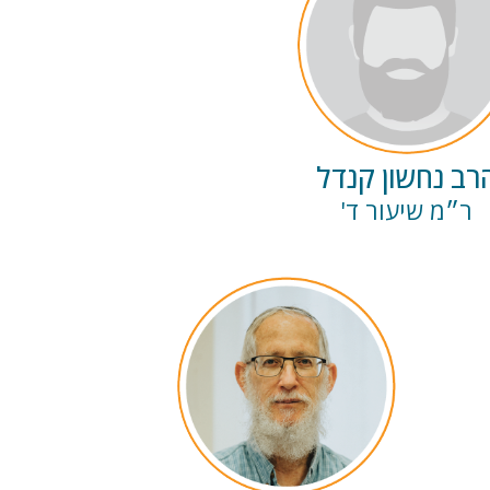
רב נחשון קנדל
ר״מ שיעור ד'