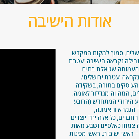
אודות הישיבה
ושלים, סמוך למקום המקדש
תיקה. בתחילה נקראה הישיבה 'עטרת
ן העמותה שגואלת בתים
קראה 'עטרת ירושלים'.
ל ל-80 תלמידים ו-30 אברכים העוסקים בתורה, בשקידה
, המהווה מגדלור לאומה.
בע היהודי המתחדש (הרובע
ד הגמרא והאמונה,
ברים, כל אלה יחד יוצרים
 צמחו כאלפיים ושבע מאות
 ראשי ישיבות, ראשי מכינות