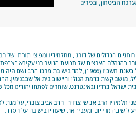
ערכת הביטחון, ובכירים
חניים הגדולים של דורנו, מתלמידיו ומפיצי תורתו של רבנ
ת הכבושה בשנת תש"ג (1943). היה חבר בהנהלה הארצית של תנועת הנוער ב
במתמטיקה ובהנדסת אלקטרוניקה. עלה לישראל בשנת תשכ"ו (1966),
י בית ישראל ברדיו ובאינטרנט. שוחרים לפתחו יהודים מכל
תלמידיו הרב אבישי צרויה והרב אביב צוברי, על מנת ל
 לישיבה מדי יום ומעביר את שיעוריו בישיבה על הסדר.