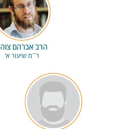
הרב אברהם צוהר
ר``מ שיעור א'